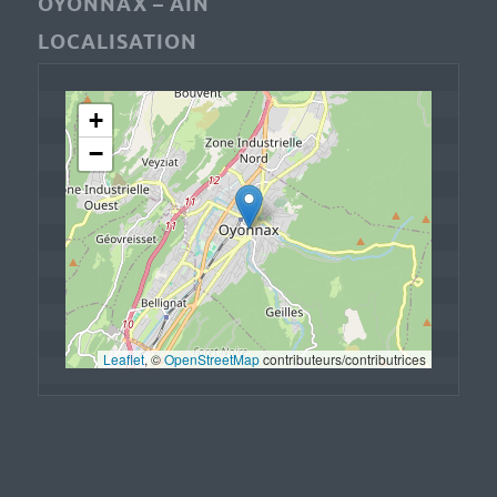
OYONNAX – AIN
LOCALISATION
+
−
Leaflet
, © 
OpenStreetMap
 contributeurs/contributrices