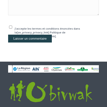
J'accepte les termes et conditions énoncées dans
la[av_privacy_privacy_link] Politique de
confidentialité[/av_privacy_link].