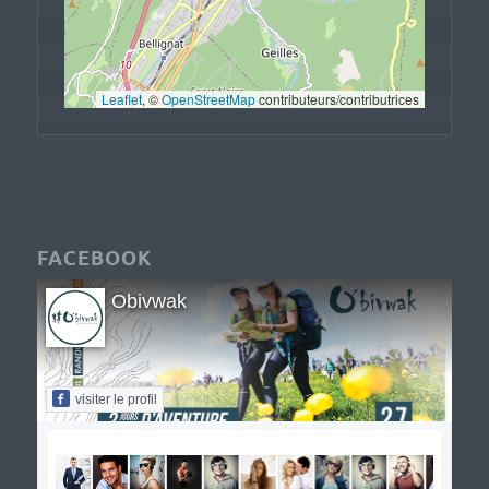
Leaflet
, © 
OpenStreetMap
 contributeurs/contributrices
FACEBOOK
Obivwak
visiter le profil