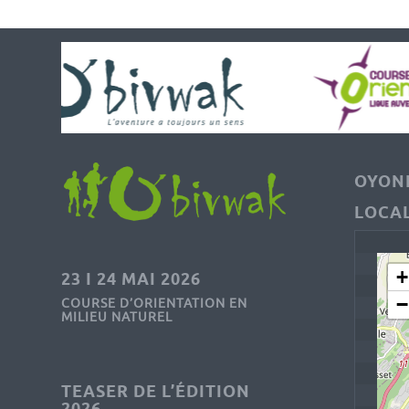
OYONN
LOCAL
+
23 I 24 MAI 2026
−
COURSE D’ORIENTATION EN
MILIEU NATUREL
TEASER DE L’ÉDITION