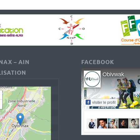
AX – AIN
FACEBOOK
ISATION
Obivwak
visiter le profil