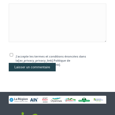
J'accepte les termes et conditions énoncées dans
la[av_privacy_privacy_link] Politique de
confidentialité[/av_privacy_link].