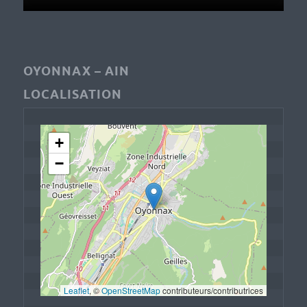
OYONNAX – AIN
LOCALISATION
+
−
Leaflet
, © 
OpenStreetMap
 contributeurs/contributrices