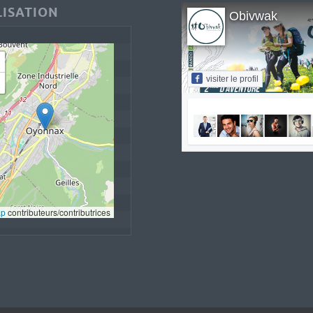
ISATION
Obivwak
visiter le profil
ap
 contributeurs/contributrices