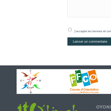
J'accepte les termes et con
OYONN