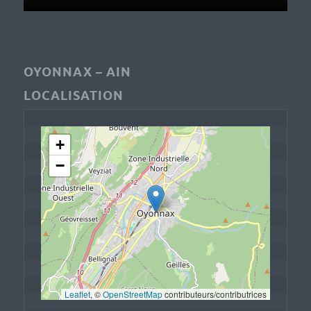
OYONNAX – AIN
LOCALISATION
+
−
Leaflet
, © 
OpenStreetMap
 contributeurs/contributrices