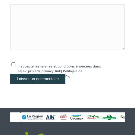
J'accepte les termes et conditions énoncées dans
la[av_privacy_privacy_link] Politique de
confidentialité[/av_privacy_link].