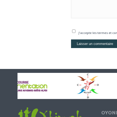
J'accepte les termes et con
OYONN