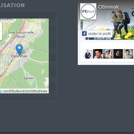
ISATION
Obivwak
visiter le profil
ap
 contributeurs/contributrices