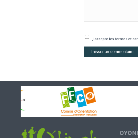
J'accepte les termes et con
OYONN