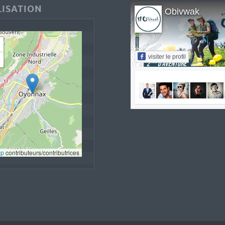
ISATION
Obivwak
visiter le profil
ap
 contributeurs/contributrices