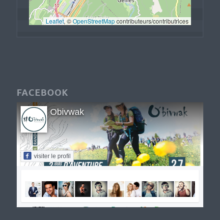
Leaflet
, © 
OpenStreetMap
 contributeurs/contributrices
FACEBOOK
Obivwak
visiter le profil