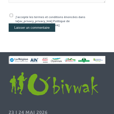
J'accepte les termes et conditions énoncées dans
la[av_privacy_privacy_link] Politique de
confidentialité[/av_privacy_link].
23 I 24 MAI 2026