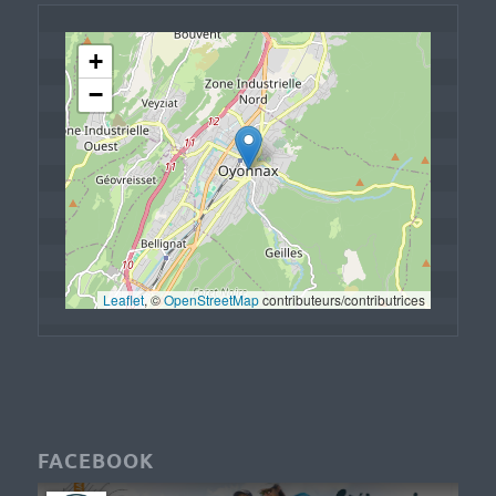
+
−
Leaflet
, © 
OpenStreetMap
 contributeurs/contributrices
FACEBOOK