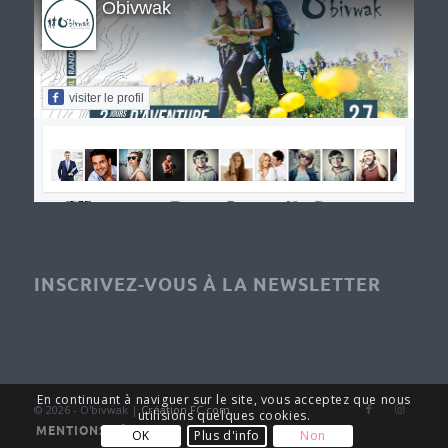
Obivwak
visiter le profil
INSCRIVEZ-VOUS À LA NEWSLETTER
En continuant à naviguer sur le site, vous acceptez que nous
© 2026 - O'bivwak |
Création FC.com
utilisions quelques cookies.
MENTIONS LÉGALES
OK
Plus d'info
Non