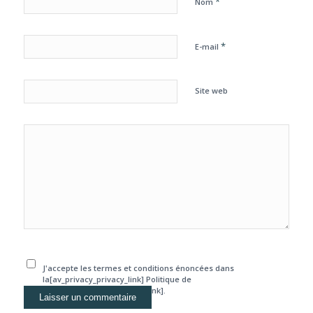
*
Nom
*
E-mail
Site web
J'accepte les termes et conditions énoncées dans
la[av_privacy_privacy_link] Politique de
confidentialité[/av_privacy_link].