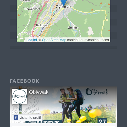
Leaflet
, © 
OpenStreetMap
 contributeurs/contributrices
FACEBOOK
Obivwak
visiter le profil