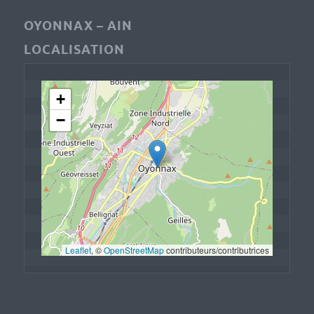
OYONNAX – AIN
LOCALISATION
+
−
Leaflet
, © 
OpenStreetMap
 contributeurs/contributrices