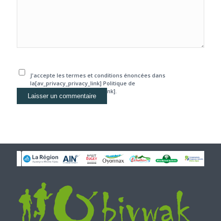
J'accepte les termes et conditions énoncées dans
la[av_privacy_privacy_link] Politique de
confidentialité[/av_privacy_link].