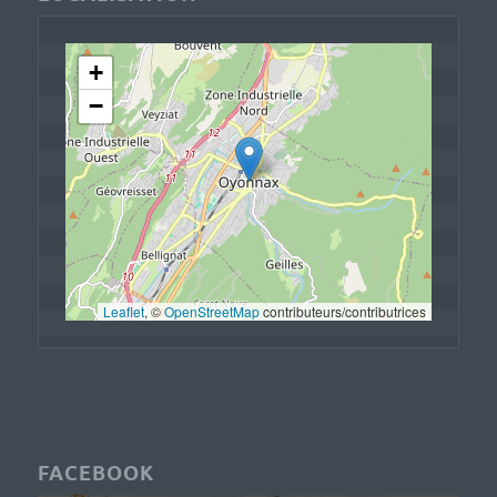
+
−
Leaflet
, © 
OpenStreetMap
 contributeurs/contributrices
FACEBOOK