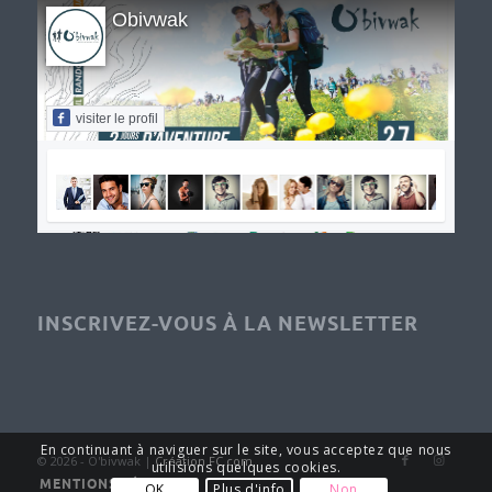
Obivwak
visiter le profil
INSCRIVEZ-VOUS À LA NEWSLETTER
En continuant à naviguer sur le site, vous acceptez que nous
© 2026 - O'bivwak |
Création FC.com
utilisions quelques cookies.
MENTIONS LÉGALES
OK
Plus d'info
Non