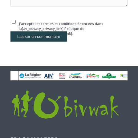
J'accepte les termes et conditions énoncées dans
la[av_privacy_privacy_link] Politique de
confidentialité[/av_privacy_link].