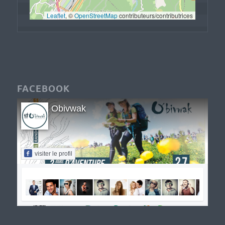
Leaflet
, © 
OpenStreetMap
 contributeurs/contributrices
FACEBOOK
Obivwak
visiter le profil