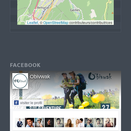
Leaflet
, © 
OpenStreetMap
 contributeurs/contributrices
FACEBOOK
Obivwak
visiter le profil