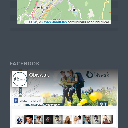
Leaflet
, © 
OpenStreetMap
 contributeurs/contributrices
FACEBOOK
Obivwak
visiter le profil