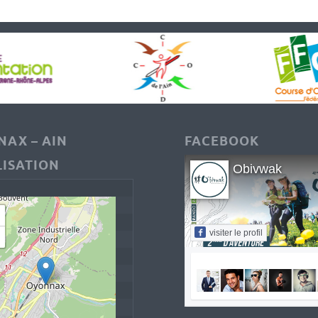
AX – AIN
FACEBOOK
ISATION
Obivwak
visiter le profil