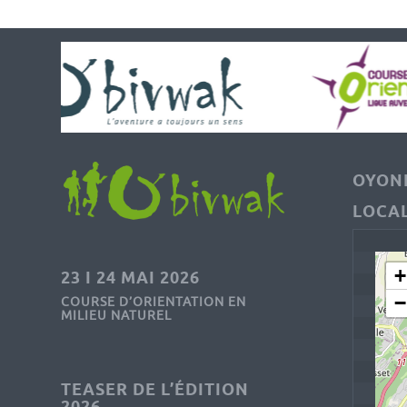
OYONN
LOCAL
+
23 I 24 MAI 2026
−
COURSE D’ORIENTATION EN
MILIEU NATUREL
TEASER DE L’ÉDITION