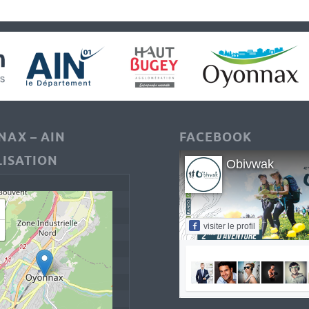
AX – AIN
FACEBOOK
ISATION
Obivwak
visiter le profil