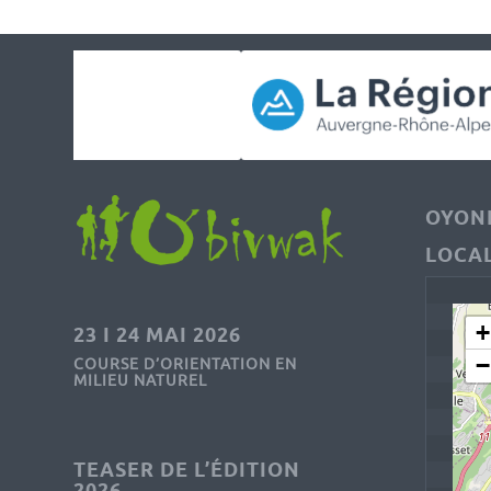
OYONN
LOCAL
+
23 I 24 MAI 2026
−
COURSE D’ORIENTATION EN
MILIEU NATUREL
TEASER DE L’ÉDITION