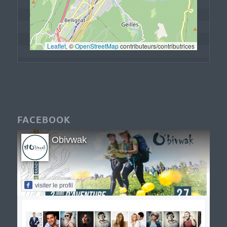
Leaflet
, © 
OpenStreetMap
 contributeurs/contributrices
FACEBOOK
Obivwak
visiter le profil