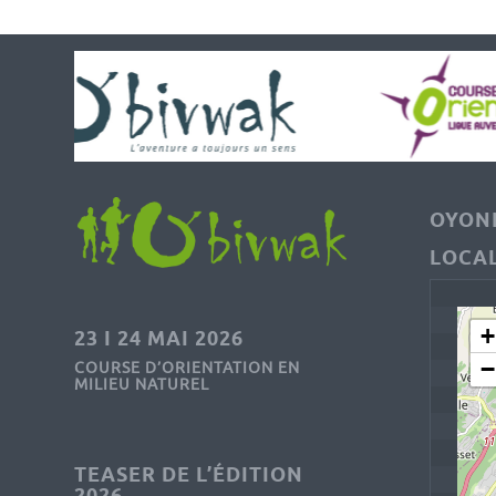
OYONN
LOCAL
+
23 I 24 MAI 2026
−
COURSE D’ORIENTATION EN
MILIEU NATUREL
TEASER DE L’ÉDITION