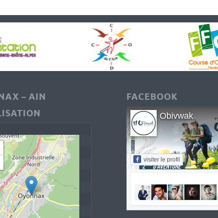
AX – AIN
FACEBOOK
ISATION
Obivwak
visiter le profil