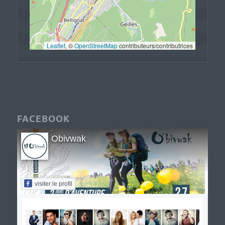
Leaflet
, © 
OpenStreetMap
 contributeurs/contributrices
FACEBOOK
Obivwak
visiter le profil