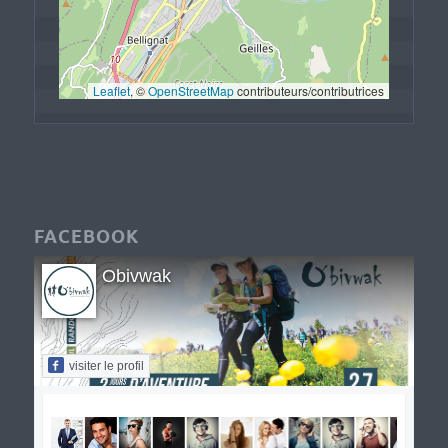
Leaflet
, © 
OpenStreetMap
 contributeurs/contributrices
FACEBOOK
Obivwak
visiter le profil