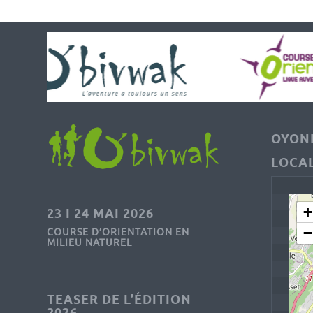
OYONN
LOCAL
+
23 I 24 MAI 2026
−
COURSE D’ORIENTATION EN
MILIEU NATUREL
TEASER DE L’ÉDITION