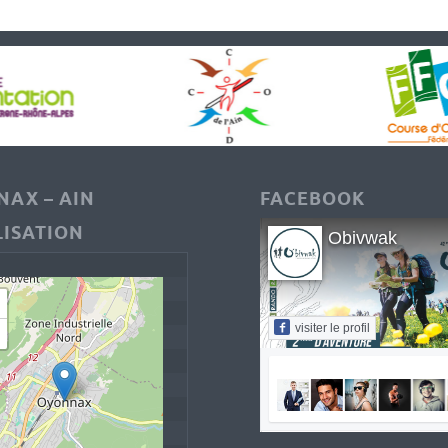
AX – AIN
FACEBOOK
ISATION
Obivwak
visiter le profil