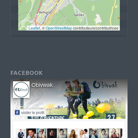
Leaflet
, © 
OpenStreetMap
 contributeurs/contributrices
FACEBOOK
Obivwak
visiter le profil