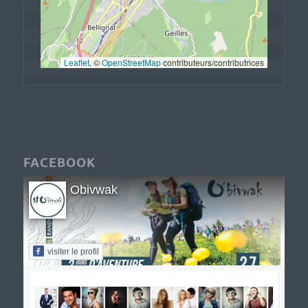
Leaflet
, © 
OpenStreetMap
 contributeurs/contributrices
FACEBOOK
Obivwak
visiter le profil