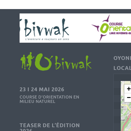
OYONN
LOCAL
+
23 I 24 MAI 2026
−
COURSE D’ORIENTATION EN
MILIEU NATUREL
TEASER DE L’ÉDITION