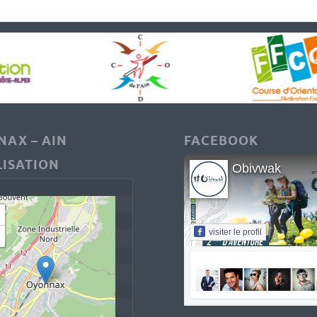
AX – AIN
FACEBOOK
ISATION
Obivwak
visiter le profil