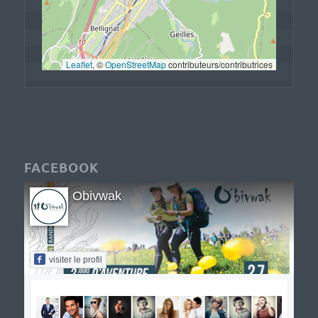
Leaflet
, © 
OpenStreetMap
 contributeurs/contributrices
FACEBOOK
Obivwak
visiter le profil