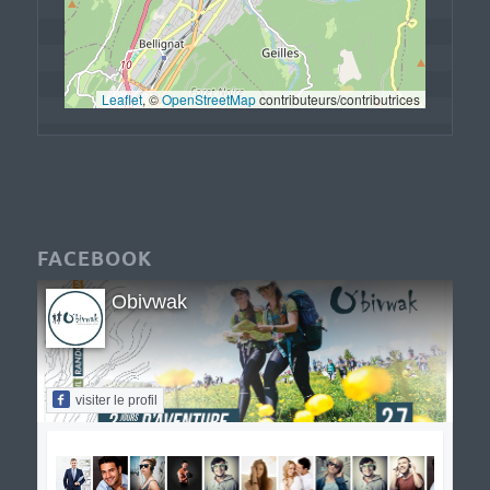
Leaflet
, © 
OpenStreetMap
 contributeurs/contributrices
FACEBOOK
Obivwak
visiter le profil