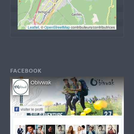
Leaflet
, © 
OpenStreetMap
 contributeurs/contributrices
FACEBOOK
Obivwak
visiter le profil