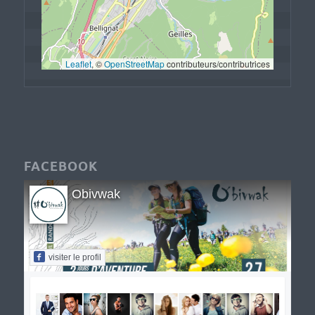
Leaflet
, © 
OpenStreetMap
 contributeurs/contributrices
FACEBOOK
Obivwak
visiter le profil