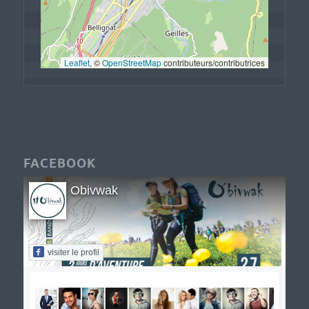
Leaflet
, © 
OpenStreetMap
 contributeurs/contributrices
FACEBOOK
Obivwak
visiter le profil