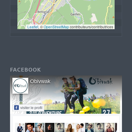
Leaflet
, © 
OpenStreetMap
 contributeurs/contributrices
FACEBOOK
Obivwak
visiter le profil