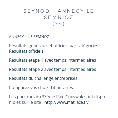
SEY­NOD – ANNE­CY LE
SEMNIOZ
(74)
–
ANNECY
LE
SEMNOZ
Résul­tats géné­raux et offi­ciels par caté­go­ries :
Résul­tats officiels
Résul­tats étape 1 avec temps intermédiaires
Résul­tats étape 2 avec temps intermédiaires
Résul­tats du chal­lenge entreprises
Com­pa­rez vos choix d’itinéraires.
Les par­cours du 33ème Raid O’biv­wak sont dis­po­
nibles sur le site
http://www.matrace.fr/