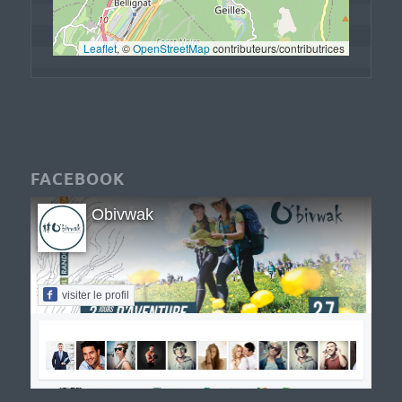
Leaflet
, © 
OpenStreetMap
 contributeurs/contributrices
FACEBOOK
Obivwak
visiter le profil