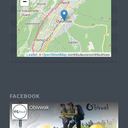
−
Leaflet
, © 
OpenStreetMap
 contributeurs/contributrices
FACEBOOK
Obivwak