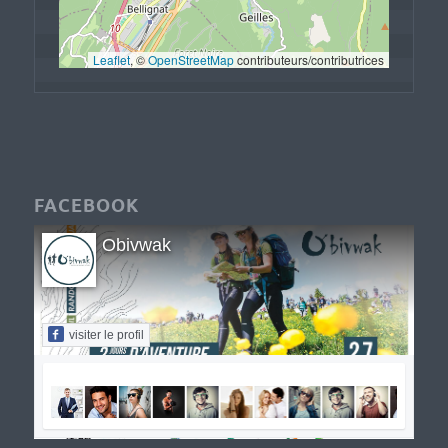
Leaflet
, © 
OpenStreetMap
 contributeurs/contributrices
FACEBOOK
Obivwak
visiter le profil