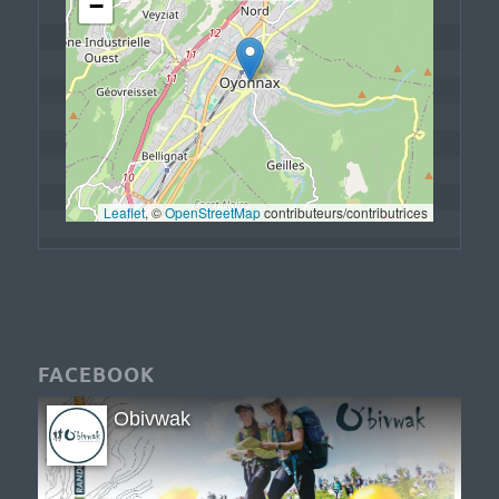
−
Leaflet
, © 
OpenStreetMap
 contributeurs/contributrices
FACEBOOK
Obivwak