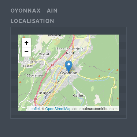
OYONNAX – AIN
LOCALISATION
+
−
Leaflet
, © 
OpenStreetMap
 contributeurs/contributrices